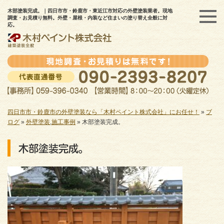
木部塗装完成。｜四日市市・鈴鹿市・東近江市対応の外壁塗装業者。現地
調査・お見積り無料。外壁・屋根・内装など住まいの塗り替え全般に対
応。
四日市市・鈴鹿市の外壁塗装なら「木村ペイント株式会社」にお任せ！
»
ブ
ログ
»
外壁塗装
,
施工事例
»
木部塗装完成。
木部塗装完成。