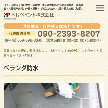
ベランダ防水｜四日市市・鈴鹿市・東近江市対応の外壁塗装業者。現地調
査・お見積り無料。外壁・屋根・内装など住まいの塗り替え全般に対応。
四日市市・鈴鹿市の外壁塗装なら「木村ペイント株式会社」にお任せ！
»
業
務内容
»
ベランダ防水
ベランダ防水