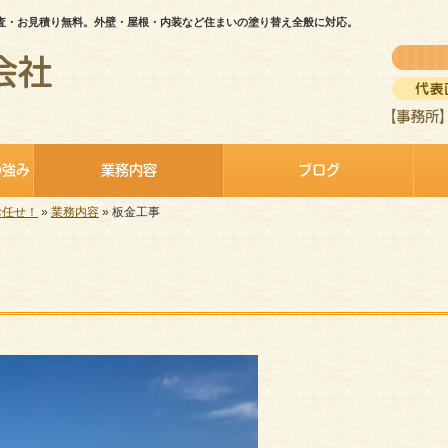
査・お見積り無料。外壁・屋根・内装など住まいの塗り替え全般に対応。
の強み
業務内容
ブログ
お任せ！
»
業務内容
»
板金工事